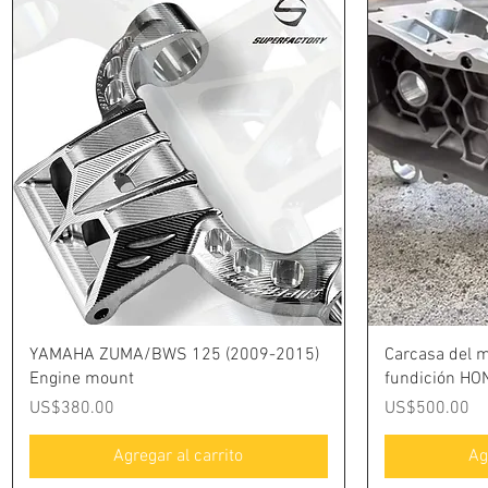
Vista rápida
YAMAHA ZUMA/BWS 125 (2009-2015)
Carcasa del m
Engine mount
fundición HO
Precio
Precio
US$380.00
US$500.00
Agregar al carrito
Ag