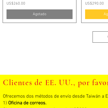
Precio
Precio
US$260.00
US$290.00
Agotado
Ag
Clientes de EE. UU., por favo
Ofrecemos dos métodos de envío desde Taiwán a EE.
1)
Oficina de correos.