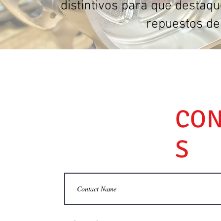
distintivos para que destaq
repuestos de
CON
S