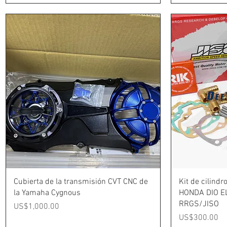
Vista rápida
Cubierta de la transmisión CVT CNC de
Kit de cilindr
la Yamaha Cygnous
HONDA DIO E
RRGS/JISO
Precio
US$1,000.00
Precio
US$300.00