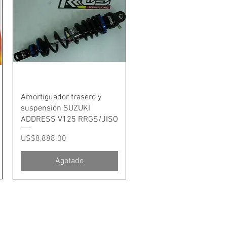
Vista rápida
Amortiguador trasero y
suspensión SUZUKI
ADDRESS V125 RRGS/JISO
Precio
US$8,888.00
Agotado