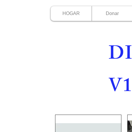
HOGAR
Donar
D
V