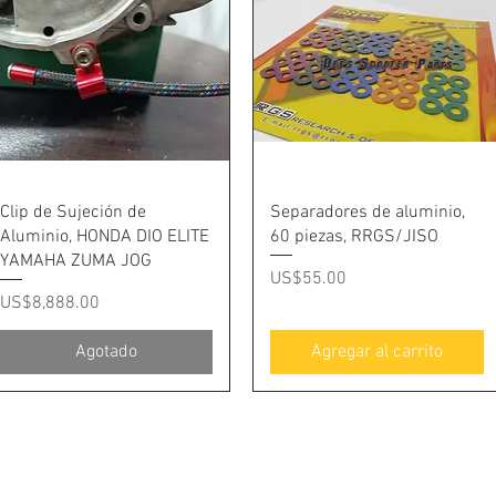
Vista rápida
Vista rápida
Clip de Sujeción de
Separadores de aluminio,
Aluminio, HONDA DIO ELITE
60 piezas, RRGS/JISO
YAMAHA ZUMA JOG
Precio
US$55.00
Precio
US$8,888.00
Agotado
Agregar al carrito