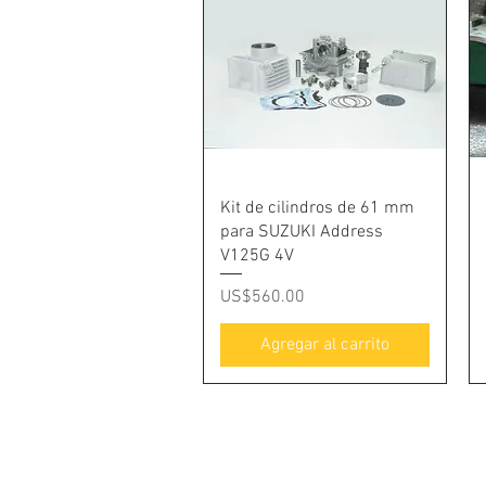
Vista rápida
Kit de cilindros de 61 mm
para SUZUKI Address
V125G 4V
Precio
US$560.00
Agregar al carrito