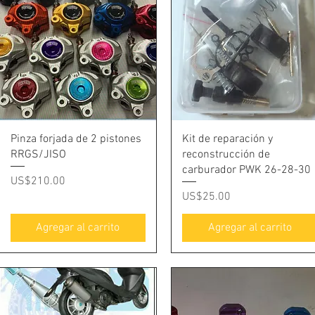
Vista rápida
Vista rápida
Pinza forjada de 2 pistones
Kit de reparación y
RRGS/JISO
reconstrucción de
carburador PWK 26-28-30
Precio
US$210.00
Precio
US$25.00
Agregar al carrito
Agregar al carrito