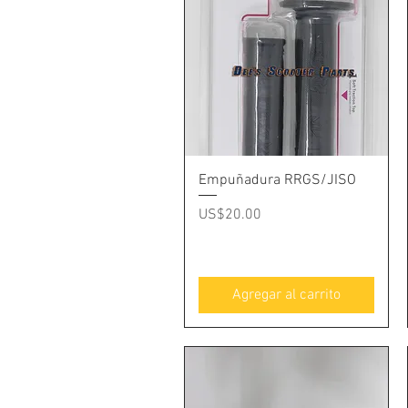
Vista rápida
Empuñadura RRGS/JISO
Precio
US$20.00
Agregar al carrito