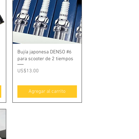
Vista rápida
Bujía japonesa DENSO #6
para scooter de 2 tiempos
Precio
US$13.00
Agregar al carrito