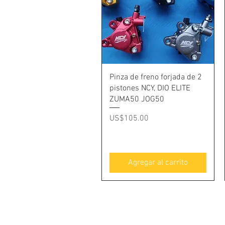
Vista rápida
Pinza de freno forjada de 2
pistones NCY, DIO ELITE
ZUMA50 JOG50
Precio
US$105.00
Agregar al carrito
Sobre
P