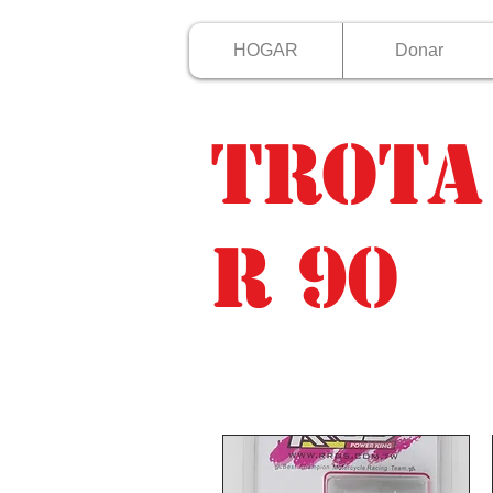
HOGAR
Donar
trota
r 90