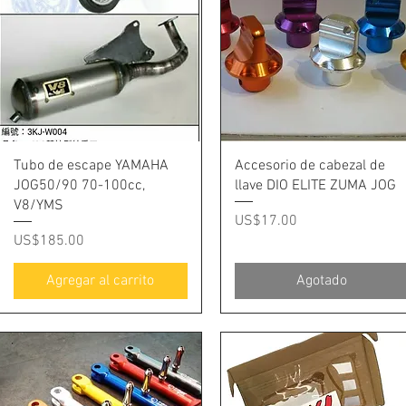
Vista rápida
Vista rápida
Tubo de escape YAMAHA
Accesorio de cabezal de
JOG50/90 70-100cc,
llave DIO ELITE ZUMA JOG
V8/YMS
Precio
US$17.00
Precio
US$185.00
Agregar al carrito
Agotado