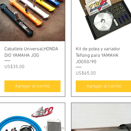
Vista rápida
Vista rápida
Caballete Universal,HONDA
Kit de polea y variador
DIO YAMAHA JOG
Teflong para YAMAHA
JOG50/90
Precio
US$35.00
Precio
US$65.00
Agregar al carrito
Agregar al carrito