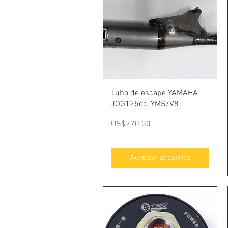
Vista rápida
Tubo de escape YAMAHA
JOG125cc, YMS/V8
Precio
US$270.00
Agregar al carrito