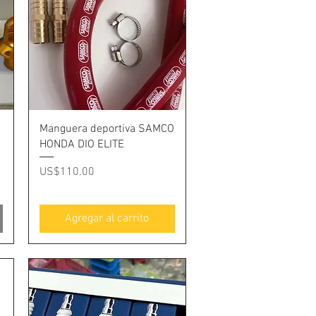
Vista rápida
Manguera deportiva SAMCO
HONDA DIO ELITE
Precio
US$110.00
Agregar al carrito