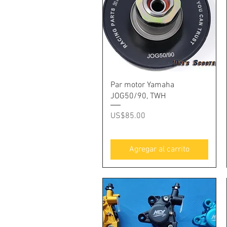
Vista rápida
Par motor Yamaha
JOG50/90, TWH
Precio
US$85.00
Agregar al carrito