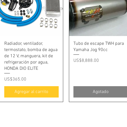
Vista rápida
Vista rápida
Radiador, ventilador,
Tubo de escape TWH para
termostato, bomba de agua
Yamaha Jog 90cc
de 12 V, manguera, kit de
Precio
US$8,888.00
refrigeración por agua,
HONDA DIO ELITE
Precio
US$365.00
Agregar al carrito
Agotado
Pago
regu
política de
Términos y
Ped