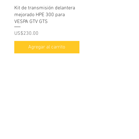
Vista rápida
Kit de transmisión delantera
mejorado HPE 300 para
VESPA GTV GTS
Precio
US$230.00
Agregar al carrito
Sobre
Pregu
política de
nosotros
ntas y
privacidad
respue
stas