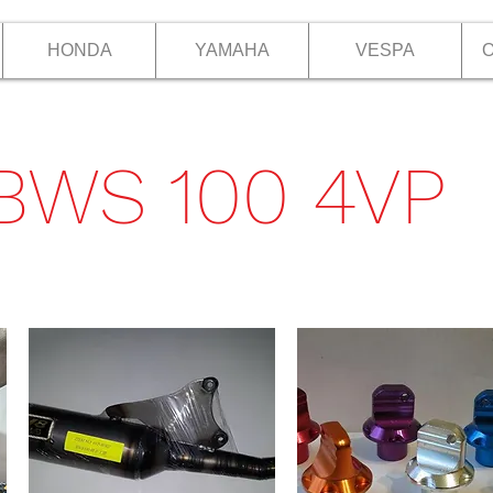
HONDA
YAMAHA
VESPA
O
BWS 100 4VP