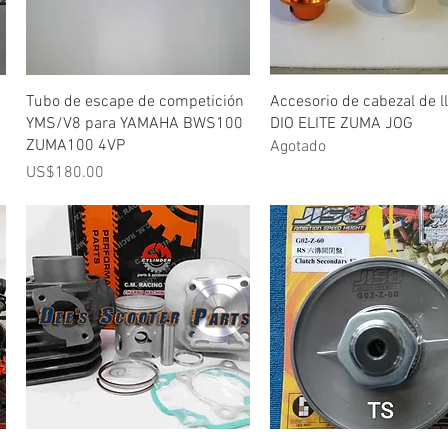
Vista rápida
Vista rápida
Tubo de escape de competición
Accesorio de cabezal de l
YMS/V8 para YAMAHA BWS100
DIO ELITE ZUMA JOG
ZUMA100 4VP
Agotado
Precio
US$180.00