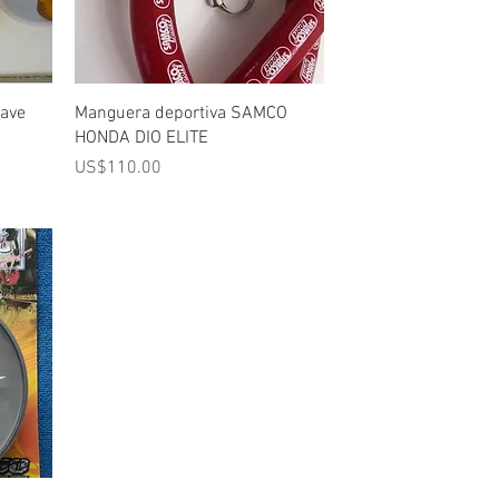
Vista rápida
lave
Manguera deportiva SAMCO
HONDA DIO ELITE
Precio
US$110.00