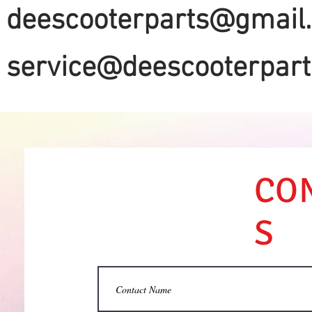
deescooterparts@gmail
service@deescooterpar
CO
S