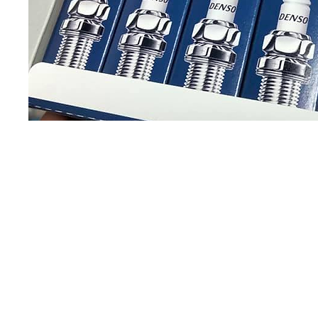
Sobre
Pregu
política de
nosotros
ntas y
privacidad