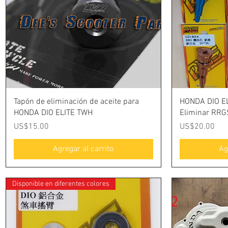
Vista rápida
Tapón de eliminación de aceite para
HONDA DIO EL
HONDA DIO ELITE TWH
Eliminar RRG
Precio
Precio
US$15.00
US$20.00
Agregar al carrito
Ag
Disponible en diferentes colores