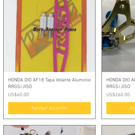
Vista rápida
HONDA DIO AF18 Tapa Volante Aluminio
HONDA DIO AF
RRGS/JISO
RRGS/JISO
Precio
Precio
US$60.00
US$260.00
Agregar al carrito
Ag