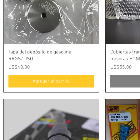
Vista rápida
Tapa del depósito de gasolina
Cubiertas tra
RRGS/JISO
traseras HON
Precio
Precio
US$40.00
US$55.00
Agregar al carrito