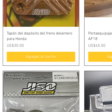
Vista rápida
Tapón del depósito del freno delantero
Portaequipaj
para Honda
AF18
Precio
Precio
US$30.00
US$45.00
Agregar al carrito
Ag