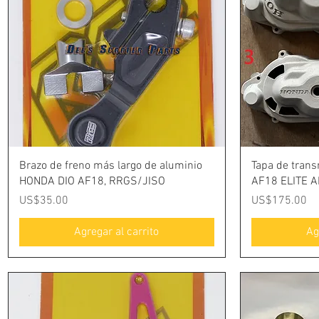
Vista rápida
Brazo de freno más largo de aluminio
Tapa de tran
HONDA DIO AF18, RRGS/JISO
AF18 ELITE 
Precio
Precio
US$35.00
US$175.00
Agregar al carrito
Ag