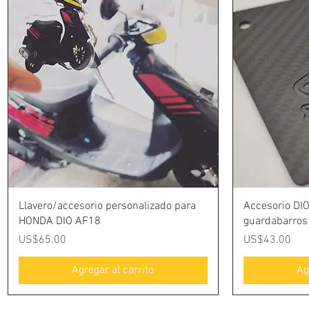
Vista rápida
Llavero/accesorio personalizado para
Accesorio DIO,
HONDA DIO AF18
guardabarros
Precio
Precio
US$65.00
US$43.00
Agregar al carrito
Ag