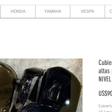
HONDA
YAMAHA
VESPA
O
Cubie
altas
NIVEL
US$90
Cubiert