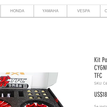
HONDA
YAMAHA
VESPA
O
Kit P
CYGN
TFC
SKU: C
US$18
Se inst