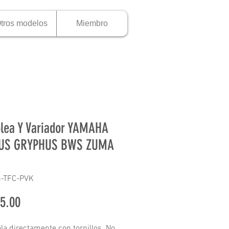
tros modelos
Miembro
olea Y Variador YAMAHA
US GRYPHUS BWS ZUMA
6-TFC-PVK
Precio
5.00
ala directamente con tornillos. No