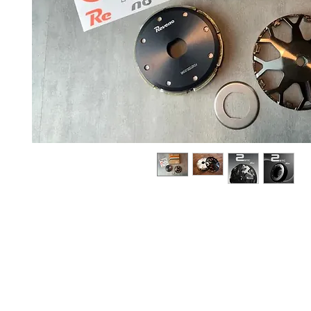
Sobre
Pregu
política de
nosotros
ntas y
privacidad