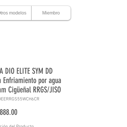
tros modelos
Miembro
A DIO ELITE SYM DD
Enfriamiento por agua
m Cigüeñal RRGS/JISO
CDEERRGS55WCH6CR
Precio
888.00
ción del Producto