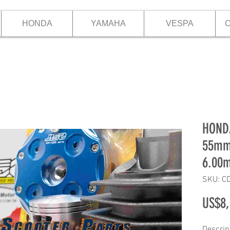
HONDA
YAMAHA
VESPA
O
HOND
55mm 
6.00m
SKU: 
US$8,
Descrip