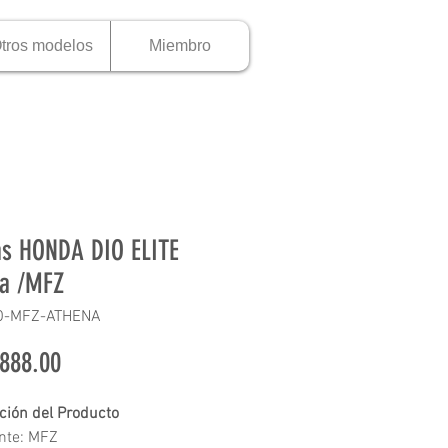
tros modelos
Miembro
as HONDA DIO ELITE
a /MFZ
O-MFZ-ATHENA
Precio
888.00
ción del Producto
nte: MFZ