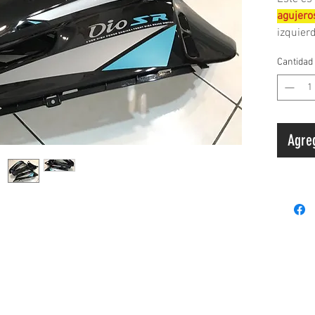
agujero
izquier
Cantidad
Descrip
*Fabric
*Model
Agreg
(freno d
*Tiempo
hábiles
Por favo
su pedid
de lo c
derecho
Pago
regu
política de
Términos y
Ped