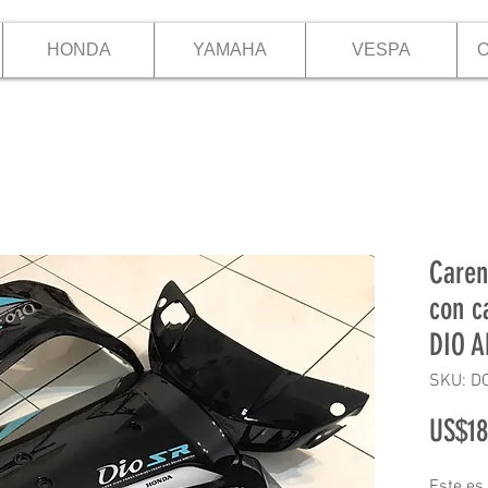
HONDA
YAMAHA
VESPA
O
Caren
con c
DIO A
SKU: D
US$18
Este es