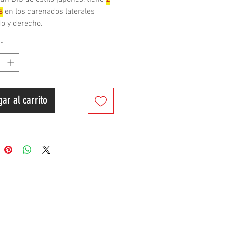
s
en los carenados laterales
do y derecho.
*
ción del Producto
ación: Hecho en Taiwán
o compatible: HONDA DIO AF18
ar al carrito
e disco delantero)
 de procesamiento: 2-10 días
r, contáctenos antes de realizar
o para verificar la disponibilidad;
ontrario, nos reservamos el
 de cancelarlo. ¡Gracias!
ido y envío