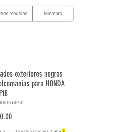
tros modelos
Miembro
ados exteriores negros
alcomanías para HONDA
F18
OOFBLGRSI2
Precio
0.00
 un DIO de estilo japonés, tiene
2