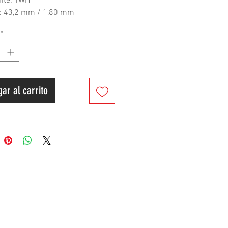
nte: TWH
: 43,2 mm / 1,80 mm
*
os a todo el mundo desde
hasta tu casa! ¡Servicio puerta a
ar al carrito
s a nuestros clientes a
ar el paquete para ahorrar en
tos de envío hasta en un 20% de
os de envío.
os para scooters de Dee
ecializamos en repuestos y
ios para scooters y motocicletas
 mundial desde Taiwán.
ido y envío
uentras lo que necesitas aquí?
os un mensaje, podemos