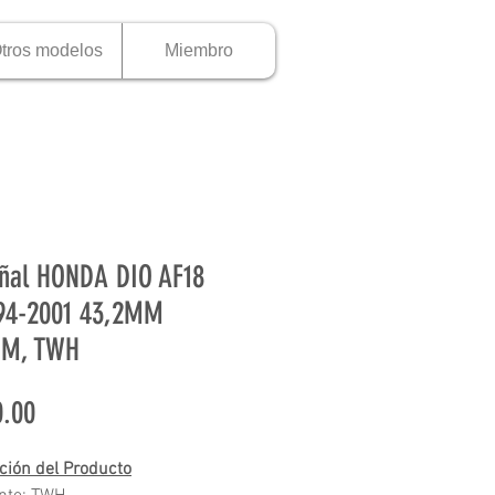
tros modelos
Miembro
ñal HONDA DIO AF18
94-2001 43,2MM
MM, TWH
Precio
.00
ción del Producto