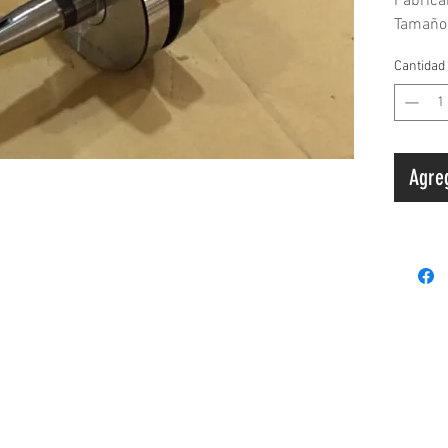
Fabrica
Tamaño
Cantidad
Envío
¡Enviam
Taiwán 
puerta!
Agreg
Ayudamo
minimiz
los cos
los cost
Repuest
Nos esp
accesor
a nivel
Pago
regu
política de
Términos y
Ped
¿No enc
tas y
privacidad
condiciones
Envían