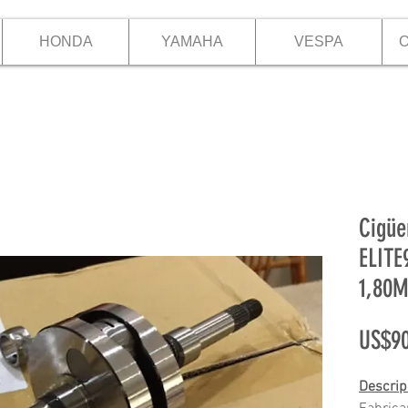
HONDA
YAMAHA
VESPA
O
Cigüe
ELITE
1,80
US$90
Descrip