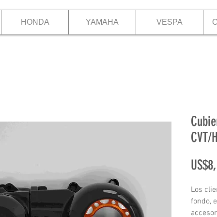
HONDA
YAMAHA
VESPA
O
Cubie
CVT/H
US$8,
Los clie
fondo, 
accesor