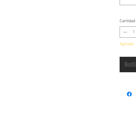
DIO ZX
(3)HON
Cantidad
(4) HO
Agotado
Notif
Pago
regu
política de
Términos y
Ped