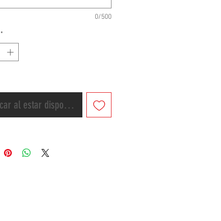
0/500
DA ELITE AF16 1994-2001
*
NDA JULIO AF52
icar al estar disponible
ido y envío