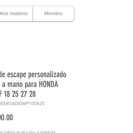
tros modelos
Miembro
de escape personalizado
o a mano para HONDA
F 18 25 27 28
DEE8SADIOWP100820
Precio
0.00
 fabricar el tubo a medida