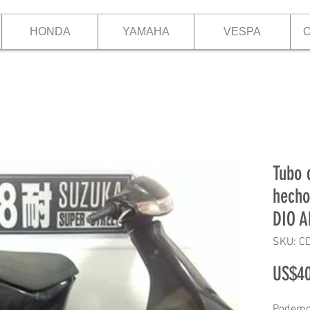
HONDA
YAMAHA
VESPA
O
Tubo 
hech
DIO A
SKU: C
US$40
Podemos