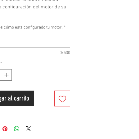
a configuración del motor de su
s cómo está configurado tu motor.
*
or, póngase en contacto con
s antes de realizar su pedido.
0/500
r, tenga en cuenta que la
*
ción de la tubería puede tardar
 y 25 días hábiles.
ción del Producto
ar al carrito
nte: 8耐, Hecho en Taiwán
de ajuste: HONDA DIO AF18 25