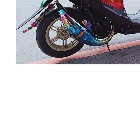
Sobre
Pregu
política de
nosotros
ntas y
privacidad